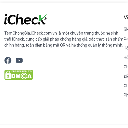
V
Gi
TemChongGia.iCheck.com.vn
là một chuyên trang thuộc hệ sinh
Ca
thái
iCheck
, cung cấp giải pháp chống hàng giả, xác thực sản phẩm
chính hãng, toàn diện bằng mã QR và hệ thống quản lý thông minh.
Hỗ
Hỗ
Ch
Đi
Ch
Ph