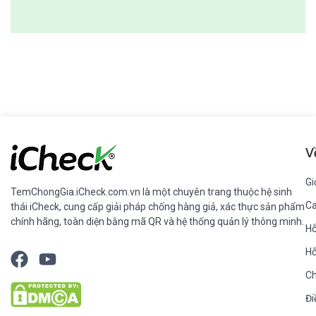
V
Gi
TemChongGia.iCheck.com.vn
là một chuyên trang thuộc hệ sinh
Ca
thái
iCheck
, cung cấp giải pháp chống hàng giả, xác thực sản phẩm
chính hãng, toàn diện bằng mã QR và hệ thống quản lý thông minh.
Hỗ
Hỗ
Ch
Đi